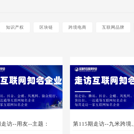
知识产权
区块链
跨境电商
互联网品牌
期走访--用友--主题：
第115期走访--九米跨境
+数据：如何帮你的企业把
题：跨境阳光化以及出海