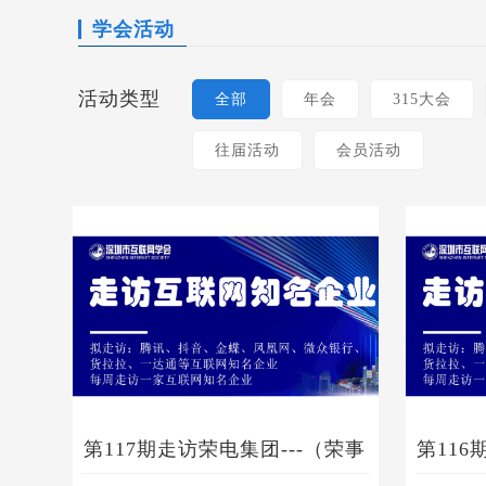
学会活动
活动类型
全部
年会
315大会
往届活动
会员活动
第117期走访荣电集团---（荣事
第116
达、亚摩斯、好帅等知名品
《AI